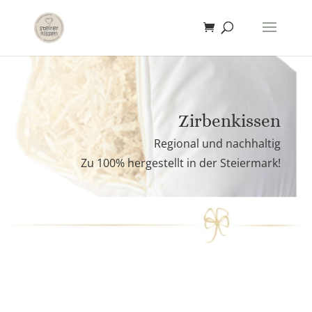
Zirbenkissen
Regional und nachhaltig
Zu 100% hergestellt in der Steiermark!