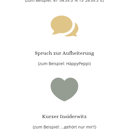
(zum Beispiel: 47°04’39.5″N 15°26’59.3″E)

Spruch zur Aufheiterung
(zum Beispiel: HäppyPeppi)

Kurzer Insiderwitz
(zum Beispiel: …gehört nur mir!!)