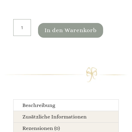
Zirbenkissen
VW
In den Warenkorb
Bulli
|
mit
Wattierung
und
Schafwollflocken
Menge
Beschreibung
Zusätzliche Informationen
Rezensionen (0)