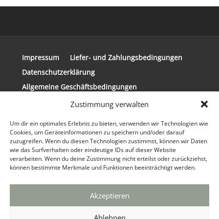
Impressum
Liefer- und Zahlungsbedingungen
Datenschutzerklärung
Allgemeine Geschäftsbedingungen
Widerrufsbelehrung
Zustimmung verwalten
Um dir ein optimales Erlebnis zu bieten, verwenden wir Technologien wie
Cookies, um Geräteinformationen zu speichern und/oder darauf
zuzugreifen. Wenn du diesen Technologien zustimmst, können wir Daten
wie das Surfverhalten oder eindeutige IDs auf dieser Website
© 2024 Copyright Steirerkissen | Realisierung
verarbeiten. Wenn du deine Zustimmung nicht erteilst oder zurückziehst,
der Website: tpi Media GmbH®
Webdesign
können bestimmte Merkmale und Funktionen beeinträchtigt werden.
Agentur
&
Marketing Agentur
|
info(at)tpi.de
|
030 / 629 33 92 90
Akzeptieren
Ablehnen