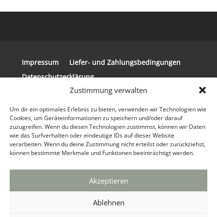
Impressum
Liefer- und Zahlungsbedingungen
Datenschutzerklärung
Zustimmung verwalten
Allgemeine Geschäftsbedingungen
Widerrufsbelehrung
Um dir ein optimales Erlebnis zu bieten, verwenden wir Technologien wie
Cookies, um Geräteinformationen zu speichern und/oder darauf
zuzugreifen. Wenn du diesen Technologien zustimmst, können wir Daten
wie das Surfverhalten oder eindeutige IDs auf dieser Website
verarbeiten. Wenn du deine Zustimmung nicht erteilst oder zurückziehst,
können bestimmte Merkmale und Funktionen beeinträchtigt werden.
© 2024 Copyright Steirerkissen | Realisierung
der Website: tpi Media GmbH®
Webdesign
Agentur
&
Marketing Agentur
|
info(at)tpi.de
|
Akzeptieren
030 / 629 33 92 90
Ablehnen