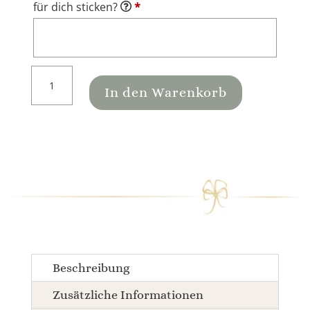
für dich sticken?
*
Wärmekissen
Katze
In den Warenkorb
|
personalisiert
|
verschiedene
Farben
Menge
Beschreibung
Zusätzliche Informationen