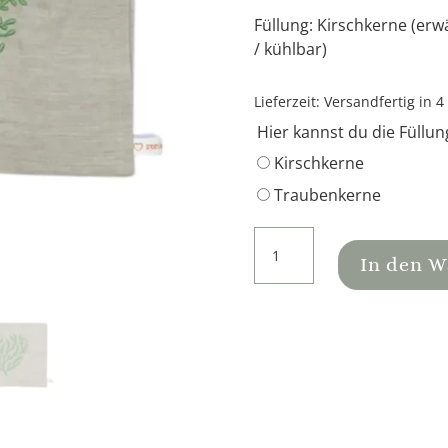
Füllung:
Kirschkerne
(erw
/ kühlbar)
Lieferzeit:
Versandfertig in 4
Hier kannst du die Füllun
Kirschkerne
Traubenkerne
Kirschkernkissen
Herzbaum
In den 
in
grün
Menge