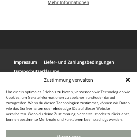
Mehr Informationen
Impressum
Liefer- und Zahlungsbedingungen
Datenschutzerklärung
Zustimmung verwalten
Allgemeine Geschäftsbedingungen
Widerrufsbelehrung
Um dir ein optimales Erlebnis zu bieten, verwenden wir Technologien wie
Cookies, um Geräteinformationen zu speichern und/oder darauf
zuzugreifen. Wenn du diesen Technologien zustimmst, können wir Daten
wie das Surfverhalten oder eindeutige IDs auf dieser Website
verarbeiten. Wenn du deine Zustimmung nicht erteilst oder zurückziehst,
können bestimmte Merkmale und Funktionen beeinträchtigt werden.
© 2024 Copyright Steirerkissen | Realisierung
der Website: tpi Media GmbH®
Webdesign
Agentur
&
Marketing Agentur
|
info(at)tpi.de
|
Akzeptieren