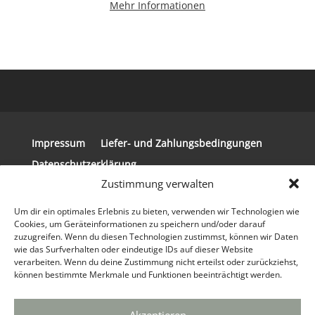
Mehr Informationen
Impressum
Liefer- und Zahlungsbedingungen
Datenschutzerklärung
Zustimmung verwalten
Allgemeine Geschäftsbedingungen
Widerrufsbelehrung
Um dir ein optimales Erlebnis zu bieten, verwenden wir Technologien wie
Cookies, um Geräteinformationen zu speichern und/oder darauf
zuzugreifen. Wenn du diesen Technologien zustimmst, können wir Daten
wie das Surfverhalten oder eindeutige IDs auf dieser Website
verarbeiten. Wenn du deine Zustimmung nicht erteilst oder zurückziehst,
können bestimmte Merkmale und Funktionen beeinträchtigt werden.
© 2024 Copyright Steirerkissen | Realisierung
der Website: tpi Media GmbH®
Webdesign
Agentur
&
Marketing Agentur
|
info(at)tpi.de
|
Akzeptieren