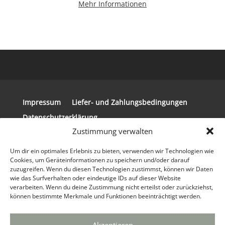
Mehr Informationen
Impressum
Liefer- und Zahlungsbedingungen
Datenschutzerklärung
Zustimmung verwalten
Allgemeine Geschäftsbedingungen
Widerrufsbelehrung
Um dir ein optimales Erlebnis zu bieten, verwenden wir Technologien wie
Cookies, um Geräteinformationen zu speichern und/oder darauf
zuzugreifen. Wenn du diesen Technologien zustimmst, können wir Daten
wie das Surfverhalten oder eindeutige IDs auf dieser Website
verarbeiten. Wenn du deine Zustimmung nicht erteilst oder zurückziehst,
können bestimmte Merkmale und Funktionen beeinträchtigt werden.
© 2024 Copyright Steirerkissen | Realisierung
der Website: tpi Media GmbH®
Webdesign
Agentur
&
Marketing Agentur
|
info(at)tpi.de
|
Akzeptieren