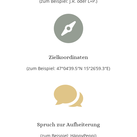
(zum Beispiel: J.R. oder L+P.)

Zielkoordinaten
(zum Beispiel: 47°04’39.5″N 15°26’59.3″E)

Spruch zur Aufheiterung
(zum Beispiel: HäppyPeppi)