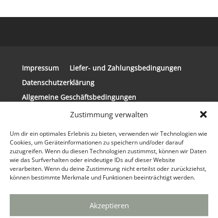
Impressum
Liefer- und Zahlungsbedingungen
Datenschutzerklärung
Allgemeine Geschäftsbedingungen
Widerrufsbelehrung
Zustimmung verwalten
Um dir ein optimales Erlebnis zu bieten, verwenden wir Technologien wie
Cookies, um Geräteinformationen zu speichern und/oder darauf
zuzugreifen. Wenn du diesen Technologien zustimmst, können wir Daten
wie das Surfverhalten oder eindeutige IDs auf dieser Website
© 2024 Copyright Steirerkissen | Realisierung
verarbeiten. Wenn du deine Zustimmung nicht erteilst oder zurückziehst,
der Website: tpi Media GmbH®
Webdesign
können bestimmte Merkmale und Funktionen beeinträchtigt werden.
Agentur
&
Marketing Agentur
|
info(at)tpi.de
|
030 / 629 33 92 90
Akzeptieren